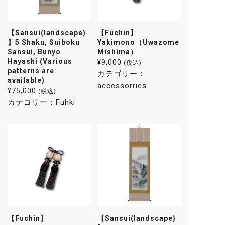
【Sansui(landscape)
【Fuchin】
】5 Shaku, Suiboku
Yakimono（Uwazome
Sansui, Bunyo
Mishima）
Hayashi (Various
¥
9,000
(税込)
patterns are
カテゴリー：
available)
accessorries
¥
75,000
(税込)
カテゴリー：
Fuhki
【Fuchin】
【Sansui(landscape)