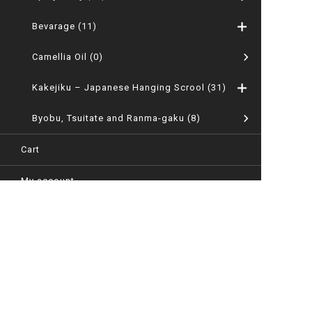
Bevarage
(11)
Camellia Oil
(0)
Kakejiku – Japanese Hanging Scrool
(31)
Byobu, Tsuitate and Ranma-gaku
(8)
Cart
My account
News
Company
User guide
Privacy policy