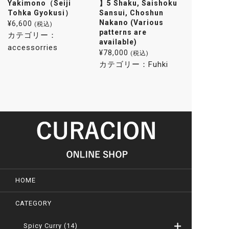
Yakimono（Seiji
】5 Shaku, Saishoku
Tohka Gyokusi）
Sansui, Choshun
Nakano (Various
¥
6,600
(税込)
patterns are
カテゴリー：
available)
accessorries
¥
78,000
(税込)
カテゴリー：
Fuhki
HOME
CATEGORY
Spicy Curry
(14)