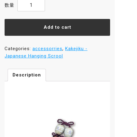
【Fuchin】
Yakimono（Uwasometuke
Futatsudomoe）
quantity
Add to cart
Categories:
accessorries
,
Kakejiku -
Japanese Hanging Scrool
Description